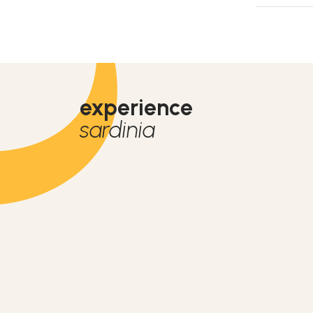
experience
sardinia