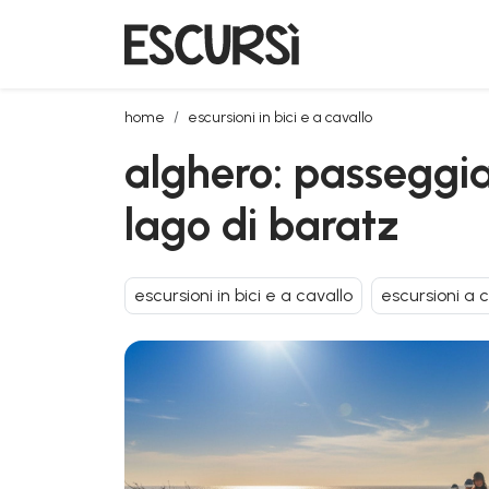
alghero: passeggiata a cavallo per esperti a porto fe
home
escursioni in bici e a cavallo
alghero: passeggiat
lago di baratz
escursioni in bici e a cavallo
escursioni a 