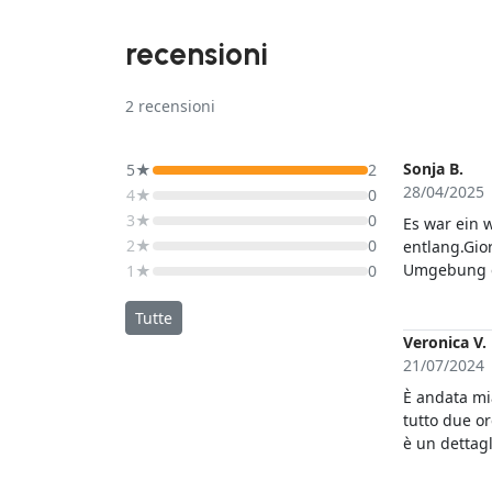
recensioni
2
recensioni
Sonja B.
5★
2
28/04/2025
4★
0
3★
0
Es war ein 
2★
0
entlang.Gior
Umgebung erzähl
1★
0
nur jedem 
Tutte
Veronica V.
21/07/2024
È andata mia
tutto due o
è un dettagl
gamba e sim
più ma le è 