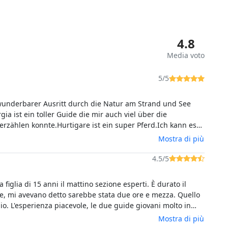
4.8
Media voto
5/5
wunderbarer Ausritt durch die Natur am Strand und See
gia ist ein toller Guide die mir auch viel über die
en konnte.Hurtigare ist ein super Pferd.Ich kann es
weiterempfehlen.
Mostra di più
4.5/5
 figlia di 15 anni il mattino sezione esperti. È durato il
re, mi avevano detto sarebbe stata due ore e mezza. Quello
io. L'esperienza piacevole, le due guide giovani molto in
patici. Mia figlia dice avrebbe voluto galoppare un po' di
Mostra di più
piaciuto moltissimo.