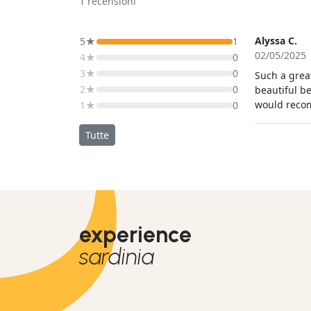
1
recensioni
Alyssa C.
5★
1
02/05/2025
4★
0
3★
0
Such a grea
2★
0
beautiful be
would recom
1★
0
Tutte
experience
sardinia