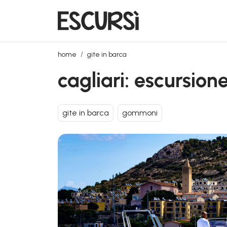
cagliari: escursione in gommone
home
gite in barca
cagliari: escursio
gite in barca
gommoni