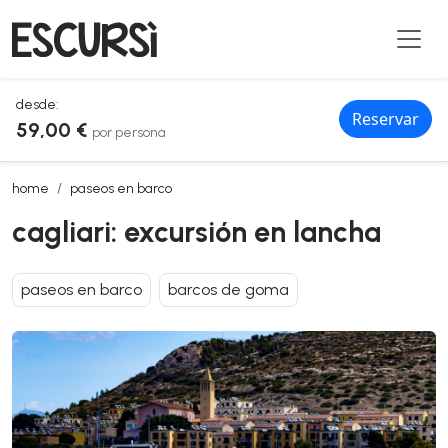
desde:
Reservar
59,00 €
por persona
cagliari: excursión en lancha
home
paseos en barco
cagliari: excursión en lancha
paseos en barco
barcos de goma