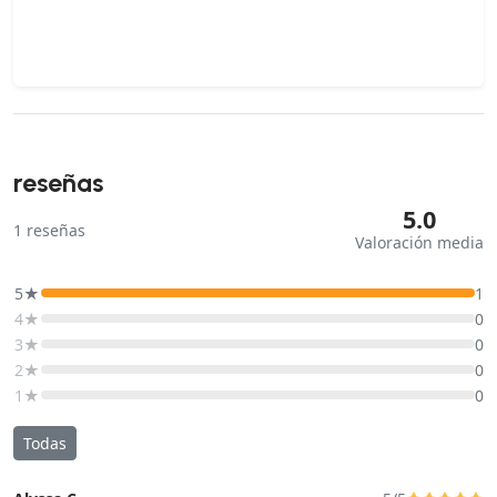
reseñas
5.0
1
reseñas
Valoración media
5★
1
4★
0
3★
0
2★
0
1★
0
Todas