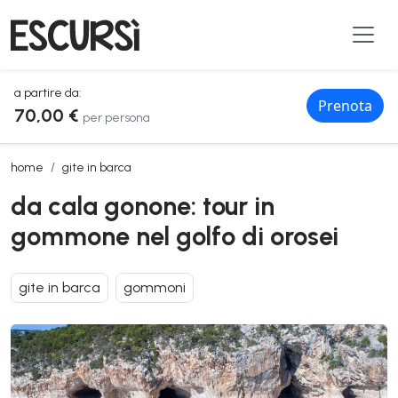
a partire da:
Prenota
70,00 €
per persona
da cala gonone: tour in gommone nel golfo di orosei
home
gite in barca
da cala gonone: tour in
gommone nel golfo di orosei
gite in barca
gommoni