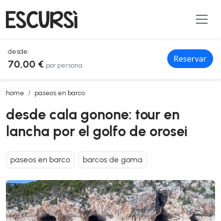
desde:
Reservar
70,00 €
por persona
desde cala gonone: tour en lancha por el golfo de orosei
home
paseos en barco
desde cala gonone: tour en
lancha por el golfo de orosei
paseos en barco
barcos de goma