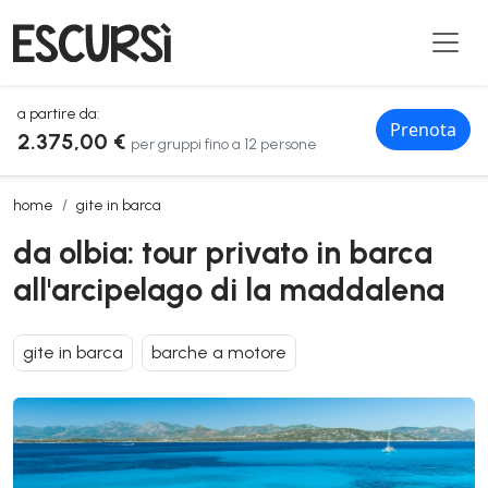
a partire da:
Prenota
2.375,00 €
per gruppi fino a 12 persone
da olbia: tour privato in barca all'arcipelago di la maddalena
home
gite in barca
da olbia: tour privato in barca
all'arcipelago di la maddalena
gite in barca
barche a motore