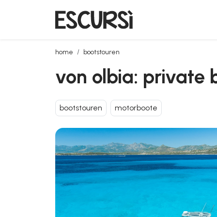
von olbia: private bootstour im archipel von la mad
home
bootstouren
von olbia: private
bootstouren
motorboote