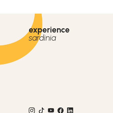
experience
sardinia