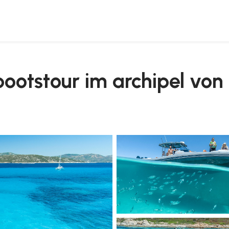
dalena
 bootstour im archipel vo