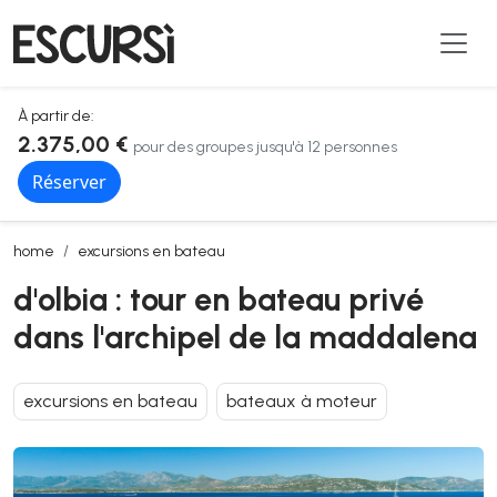
À partir de:
2.375,00 €
pour des groupes jusqu'à 12 personnes
Réserver
d'olbia : tour en bateau privé dans l'archipel de la maddalena
home
excursions en bateau
d'olbia : tour en bateau privé
dans l'archipel de la maddalena
excursions en bateau
bateaux à moteur