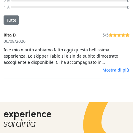
2★
0
1★
0
Tutte
Rita D.
5/5
06/08/2026
Io e mio marito abbiamo fatto oggi questa bellissima
esperienza. Lo skipper Fabio si è sin da subito dimostrato
accogliente e disponibile. Ci ha accompagnato in
quest'avventura alla scoperta di Bonifacio. Abbiamo fatto 2
Mostra di più
soste per il bagno, mare cristallino. Ringrazio ancora Fabio che
ci ha anche deliziato in occasione di un aperitivo con una
selezione di prodotti locali. Esperienza super consigliata!
experience
sardinia