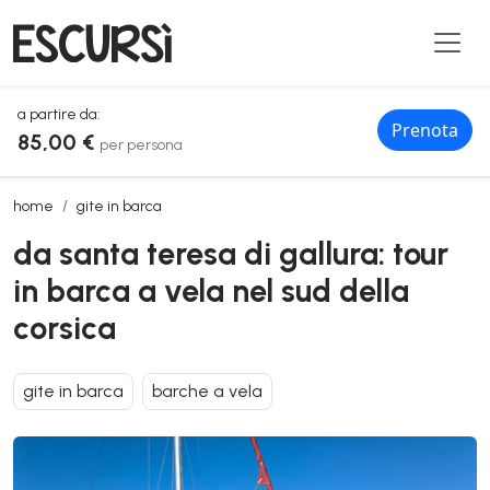
a partire da:
Prenota
85,00 €
per persona
da santa teresa di gallura: tour in barca a vela nel sud della corsica
home
gite in barca
da santa teresa di gallura: tour
in barca a vela nel sud della
corsica
gite in barca
barche a vela