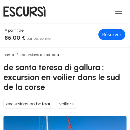
À partir de:
Réserver
85,00 €
par personne
de santa teresa di gallura : excursion en voilier dans le sud de la cor
home
excursions en bateau
de santa teresa di gallura :
excursion en voilier dans le sud
de la corse
excursions en bateau
voiliers