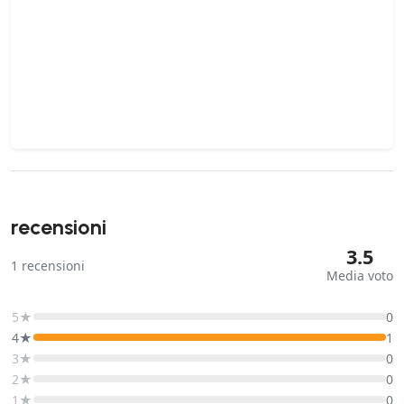
recensioni
3.5
1
recensioni
Media voto
5★
0
4★
1
3★
0
2★
0
1★
0