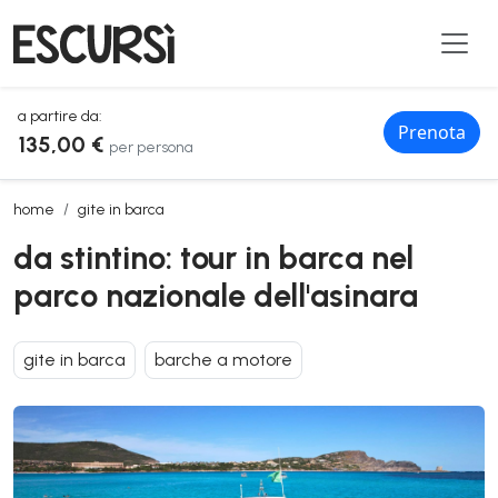
a partire da:
Prenota
135,00 €
per persona
da stintino: tour in barca nel parco nazionale dell'asinara
home
gite in barca
da stintino: tour in barca nel
parco nazionale dell'asinara
gite in barca
barche a motore