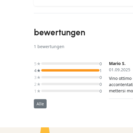
bewertungen
1
bewertungen
Mario S.
5★
0
01.09.2025
4★
1
3★
0
Vino ottimo
2★
0
accontentati
mettersi mo
1★
0
Alle