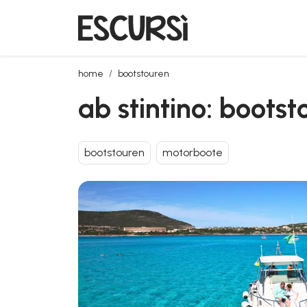
ab stintino: bootstour durch den asinara-nationalpar
home
bootstouren
ab stintino: boots
bootstouren
motorboote