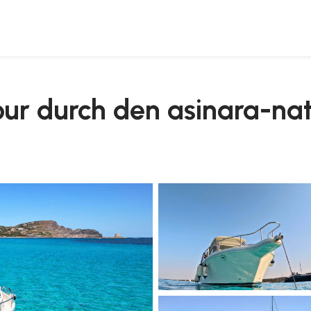
k
tour durch den asinara-na