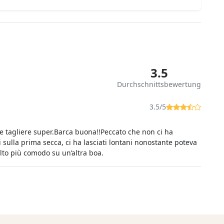
3.5
Durchschnittsbewertung
3.5/5
 e tagliere super.Barca buona!!Peccato che non ci ha
 sulla prima secca, ci ha lasciati lontani nonostante poteva
lto più comodo su un’altra boa.