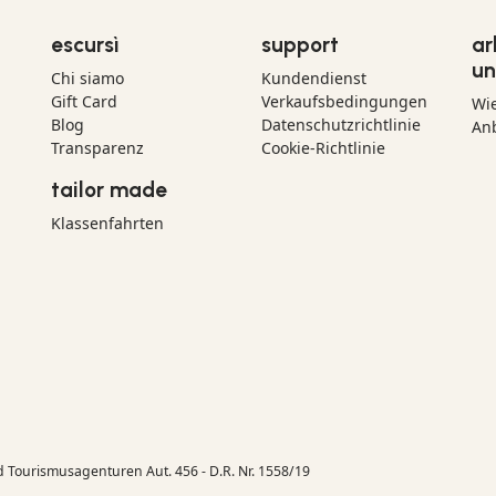
escursì
support
ar
un
Chi siamo
Kundendienst
Gift Card
Verkaufsbedingungen
Wi
Blog
Datenschutzrichtlinie
Anb
Transparenz
Cookie-Richtlinie
tailor made
Klassenfahrten
d Tourismusagenturen Aut. 456 - D.R. Nr. 1558/19