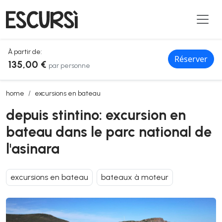
À partir de:
Réserver
135,00 €
par personne
depuis stintino: excursion en bateau dans le parc national de l'asinar
home
excursions en bateau
depuis stintino: excursion en
bateau dans le parc national de
l'asinara
excursions en bateau
bateaux à moteur