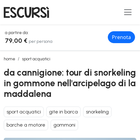
a partire da:
Prenota
79,00 €
per persona
da cannigione: tour di snorkeling in gommone nell'arcipelago di la 
home
sport acquatici
da cannigione: tour di snorkeling
in gommone nell'arcipelago di la
maddalena
sport acquatici
gite in barca
snorkeling
barche a motore
gommoni