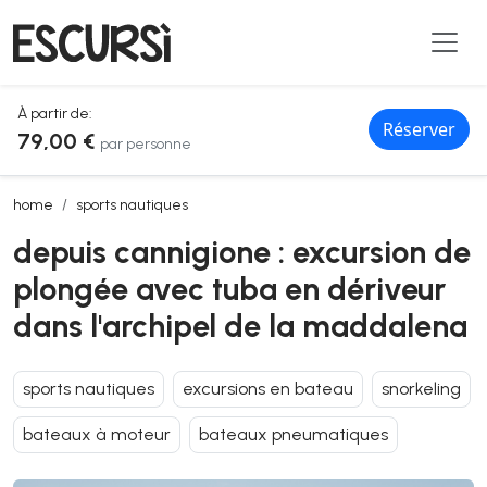
À partir de:
Réserver
79,00 €
par personne
depuis cannigione : excursion de plongée avec tuba en dériveur dan
home
sports nautiques
depuis cannigione : excursion de
plongée avec tuba en dériveur
dans l'archipel de la maddalena
sports nautiques
excursions en bateau
snorkeling
bateaux à moteur
bateaux pneumatiques