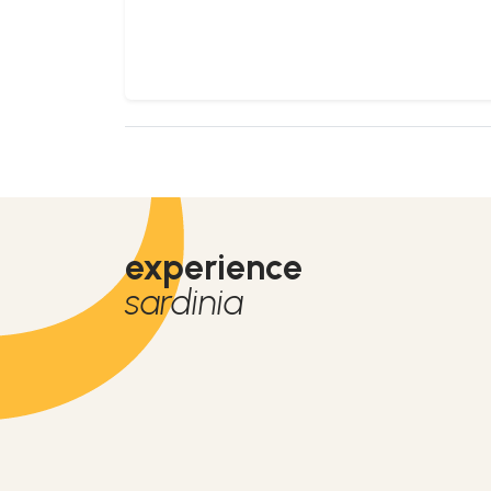
experience
sardinia