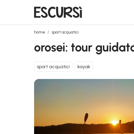
orosei: tour guidato in kayak al tramonto nell'oasi di
home
sport acquatici
orosei: tour guidat
sport acquatici
kayak