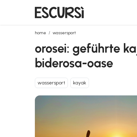
orosei: geführte kajaktour bei sonnenuntergang in 
home
wassersport
orosei: geführte k
biderosa-oase
wassersport
kayak