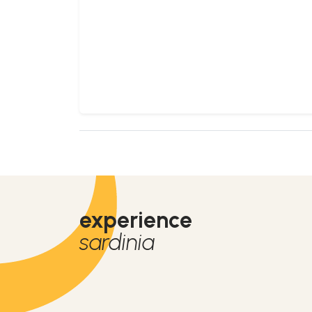
experience
sardinia