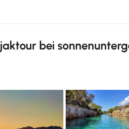
der biderosa-oase
ajaktour bei sonnenunterg