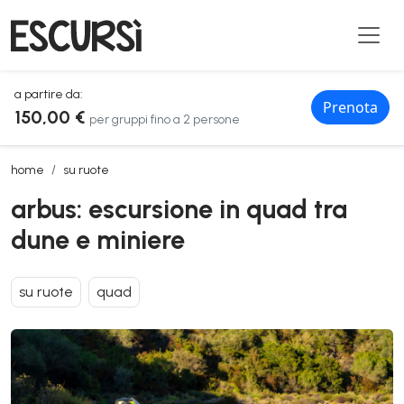
a partire da:
Prenota
150,00 €
per gruppi fino a 2 persone
arbus: escursione in quad tra dune e miniere
home
su ruote
arbus: escursione in quad tra
dune e miniere
su ruote
quad