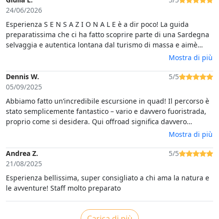
24/06/2026
Esperienza S E N S A Z I O N A L E è a dir poco! La guida
preparatissima che ci ha fatto scoprire parte di una Sardegna
selvaggia e autentica lontana dal turismo di massa e aimè
sottovalutata da un punto di vista storico e culturale del posto.
Mostra di più
Grazie mille
Dennis W.
5/5
05/09/2025
Abbiamo fatto un’incredibile escursione in quad! Il percorso è
stato semplicemente fantastico – vario e davvero fuoristrada,
proprio come si desidera. Qui offroad significa davvero
offroad! La nostra guida è stata super gentile, competente e
Mostra di più
ha reso il tour un’esperienza indimenticabile. Abbiamo già
fatto diverse escursioni, ma questa è stata senza dubbio la
Andrea Z.
5/5
migliore fino ad ora.Grazie per questa splendida avventura e
21/08/2025
un caro saluto dalla Germania!
Esperienza bellissima, super consigliato a chi ama la natura e
le avventure! Staff molto preparato
Carica di più