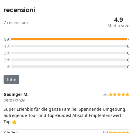
recensioni
4.9
7
recensioni
Media voto
5★
7
4★
0
3★
0
2★
0
1★
0
Tutte
Gadinger M.
5/5
29/07/2026
Super Erlenbis für die ganze Familie. Spannende Umgebung,
aufregende Tour und Top-Guides! Absolut Empfehlenswert.
Top 👍
Giulia L.
5/5