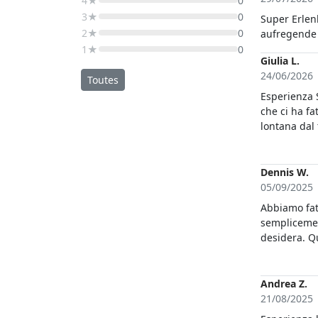
4★
0
3★
0
Super Erlen
2★
0
aufregende 
1★
0
Giulia L.
24/06/2026
Toutes
Esperienza S
che ci ha fa
lontana dal
storico e cu
Dennis W.
05/09/2025
Abbiamo fatt
semplicemen
desidera. Qu
super genti
indimentica
stata senza
Andrea Z.
avventura e
21/08/2025