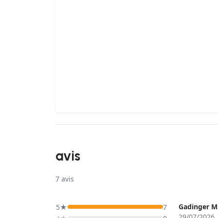
avis
7
avis
Gadinger M
5★
7
29/07/2026