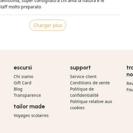
ellissima, super consigliato a chi ama la natura e le
Staff molto preparato
Charger plus
escursì
support
tr
no
Chi siamo
Service client
Gift Card
Conditions de vente
Re
Blog
Politique de
Fou
Transparence
confidentialité
Politique relative aux
tailor made
cookies
Voyages scolaires