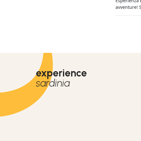
Esperienza b
avventure! 
experience
sardinia