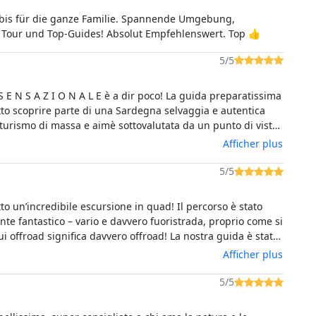
bis für die ganze Familie. Spannende Umgebung,
Tour und Top-Guides! Absolut Empfehlenswert. Top 👍
5/5
 E N S A Z I O N A L E è a dir poco! La guida preparatissima
tto scoprire parte di una Sardegna selvaggia e autentica
 turismo di massa e aimè sottovalutata da un punto di vista
lturale del posto. Grazie mille
Afficher plus
5/5
o un’incredibile escursione in quad! Il percorso è stato
te fantastico – vario e davvero fuoristrada, proprio come si
i offroad significa davvero offroad! La nostra guida è stata
le, competente e ha reso il tour un’esperienza
Afficher plus
bile. Abbiamo già fatto diverse escursioni, ma questa è
 dubbio la migliore fino ad ora.Grazie per questa splendida
5/5
 un caro saluto dalla Germania!