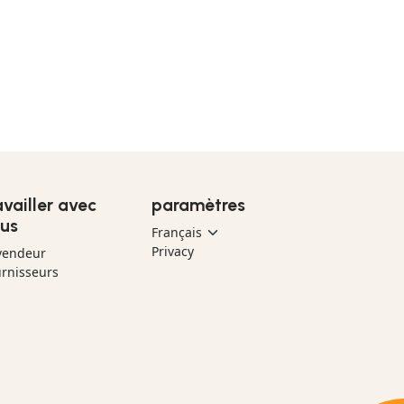
availler avec
paramètres
us
Privacy
vendeur
rnisseurs