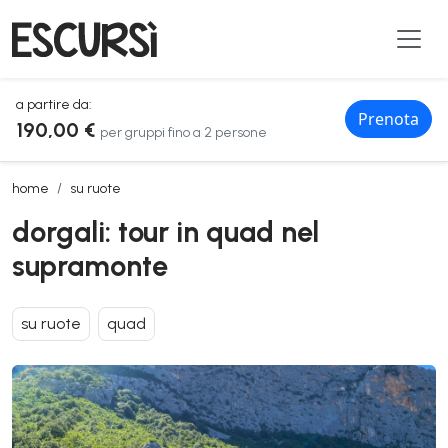
a partire da:
Prenota
190,00 €
per gruppi fino a 2 persone
dorgali: tour in quad nel supramonte
home
su ruote
dorgali: tour in quad nel
supramonte
su ruote
quad