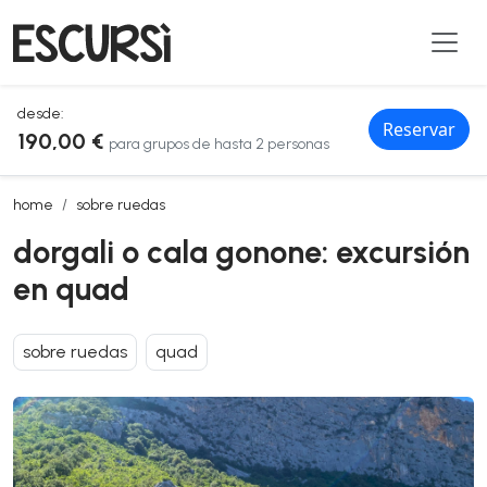
desde:
Reservar
190,00 €
para grupos de hasta 2 personas
dorgali o cala gonone: excursión en quad
home
sobre ruedas
dorgali o cala gonone: excursión
en quad
sobre ruedas
quad