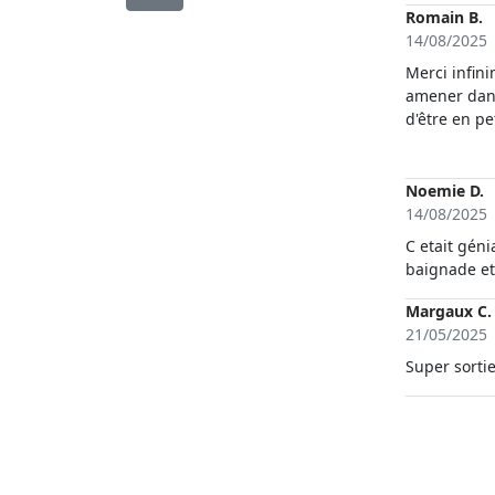
adembenemen
Romain B.
doen!-
14/08/2025
Merci infin
amener dans
d'être en pe
et finir ave
Noemie D.
14/08/2025
C etait gén
baignade et
Margaux C.
21/05/2025
Super sorti