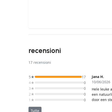
recensioni
17
recensioni
Jana H.
5★
17
10/06/2026
4★
0
3★
0
Hele leuke 
2★
0
een natuurl
door een st
1★
0
je slecht t
planten, hij
Tutte