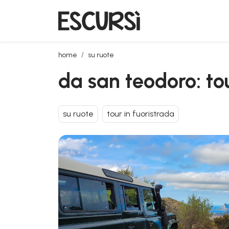
da san teodoro: tour in jeep al rio pitrisconi
home
su ruote
da san teodoro: tour
su ruote
tour in fuoristrada