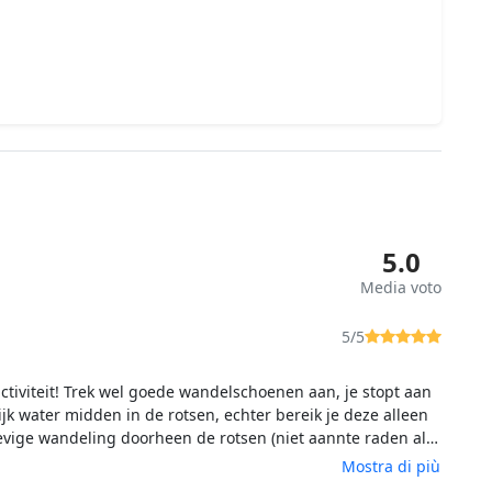
5.0
Media voto
5/5
activiteit! Trek wel goede wandelschoenen aan, je stopt aan
ijk water midden in de rotsen, echter bereik je deze alleen
evige wandeling doorheen de rotsen (niet aannte raden als
er been bent) de gids weet enorm veel over de natuur en
Mostra di più
 stopt optijd om weetjes te delen. Als laatste stop een