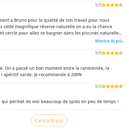
d view, met lokale lekkernerij. Ik zou het zeker opnieuw
5/5
iment a Bruno pour la qualité de son travail pour nous
 cette magnifique réserve naturelle on a eu la chance
tit cercle pour allez se baigner dans les piscines naturelles
c un superbe apéro sarde, juste merci 👌🇮🇹
Mostra di più
5/5
ial. On a passé un bon moment entre la randonnée, la
 l apéritif sarde. Je recommande à 200%
5/5
e qui permet de voir beaucoup de spots en peu de temps !
Carica di più