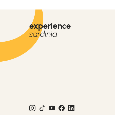
experience
sardinia