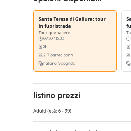
Santa Teresa di Gallura: tour
Sa
in fuoristrada
f
Tour giornaliero
To
09:30 / 15:30
3h
2-7 partecipanti
Italiano, Spagnolo
listino prezzi
Adulti (età: 6 - 99)