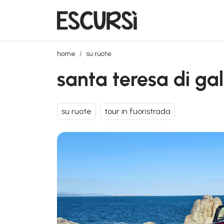
santa teresa di gallura: tour in fuoristrada
home
su ruote
santa teresa di gal
su ruote
tour in fuoristrada