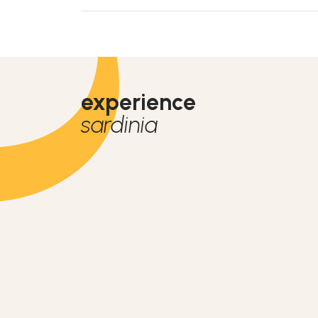
experience
sardinia