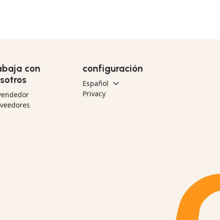
abaja con
configuración
sotros
Privacy
vendedor
oveedores