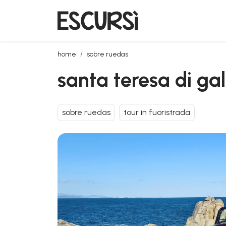
santa teresa di gallura: recorrido en todoterreno
home
sobre ruedas
santa teresa di gal
sobre ruedas
tour in fuoristrada