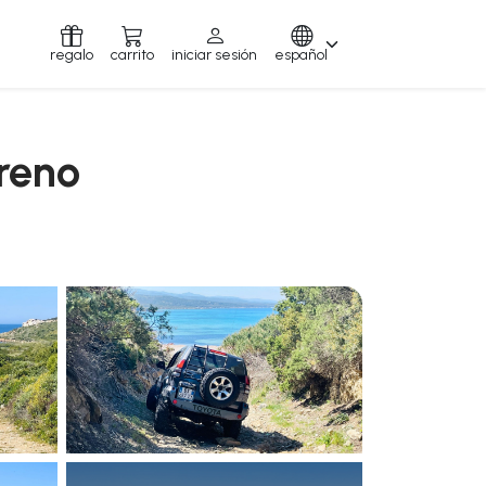
regalo
carrito
iniciar sesión
español
rreno