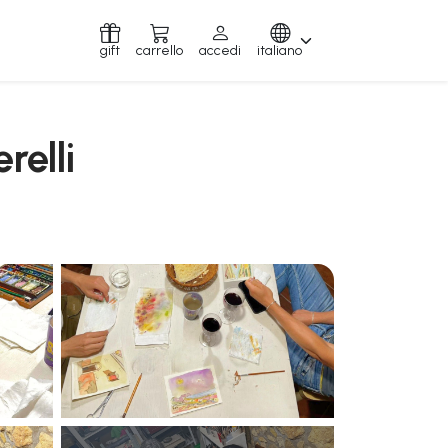
gift
carrello
accedi
italiano
relli