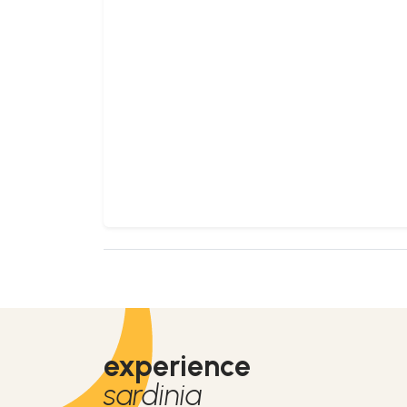
experience
sardinia