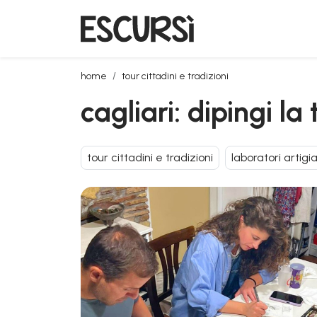
cagliari: dipingi la tua cartolina con gli acquerelli
home
tour cittadini e tradizioni
cagliari: dipingi la
tour cittadini e tradizioni
laboratori artigia