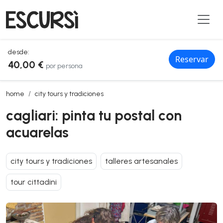
desde:
Reservar
40,00 €
por persona
cagliari: pinta tu postal con acuarelas
home
city tours y tradiciones
cagliari: pinta tu postal con
acuarelas
city tours y tradiciones
talleres artesanales
tour cittadini