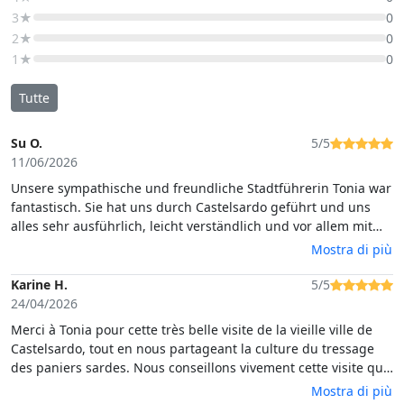
3★
0
2★
0
1★
0
Tutte
Su O.
5/5
11/06/2026
Unsere sympathische und freundliche Stadtführerin Tonia war
fantastisch. Sie hat uns durch Castelsardo geführt und uns
alles sehr ausführlich, leicht verständlich und vor allem mit
viel Enthusiasmus und Freude erklärt. Die kleine praktische
Mostra di più
Einführung in die Korbflechterei hat uns viel Spaß bereitet
und uns neugierig auf einen ausführlicheren Workshop
Karine H.
5/5
gemacht. Alles zusammen ein wirklich tolles Erlebnis das wir
24/04/2026
gerne weiterempfehlen werden.
Merci à Tonia pour cette très belle visite de la vieille ville de
Castelsardo, tout en nous partageant la culture du tressage
des paniers sardes. Nous conseillons vivement cette visite qui
a plus autant à notre petit de 5 ans qu'à nous. Vous pouvez y
Mostra di più