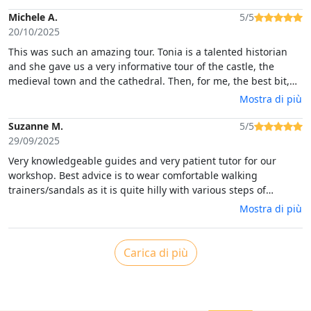
aller les yeux fermés !
Michele A.
5/5
20/10/2025
This was such an amazing tour. Tonia is a talented historian
and she gave us a very informative tour of the castle, the
medieval town and the cathedral. Then, for me, the best bit,
baskets! She showed us many different locally made baskets,
Mostra di più
and explained their uses. Then, we were invited to make a tiny
one using local materials. Tonia is also a great basket maker
Suzanne M.
5/5
teacher! The time flew by and I am delighted with my tiny
29/09/2025
creation! Thank you, Tonia, for such a fun afternoon.
Very knowledgeable guides and very patient tutor for our
workshop. Best advice is to wear comfortable walking
trainers/sandals as it is quite hilly with various steps of
different height and widths.
Mostra di più
Carica di più