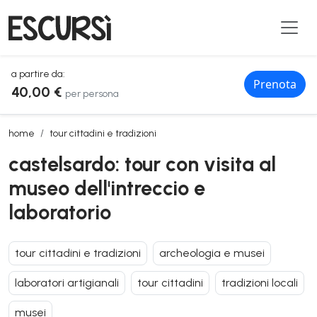
a partire da:
Prenota
40,00 €
per persona
castelsardo: tour con visita al museo dell'intreccio e laboratorio
home
tour cittadini e tradizioni
castelsardo: tour con visita al
museo dell'intreccio e
laboratorio
tour cittadini e tradizioni
archeologia e musei
laboratori artigianali
tour cittadini
tradizioni locali
musei