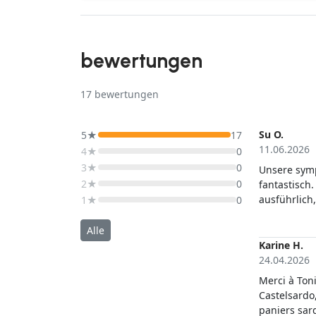
bewertungen
17
bewertungen
Su O.
5★
17
11.06.2026
4★
0
3★
0
Unsere symp
2★
0
fantastisch
ausführlich
1★
0
und Freude 
Korbflechte
Alle
ausführlich
Karine H.
Erlebnis da
24.04.2026
Merci à Tonia
Castelsardo
paniers sard