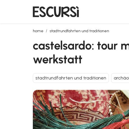
castelsardo: tour mit besuch des museums von intr
home
stadtrundfahrten und traditionen
castelsardo: tour 
werkstatt
stadtrundfahrten und traditionen
archäo