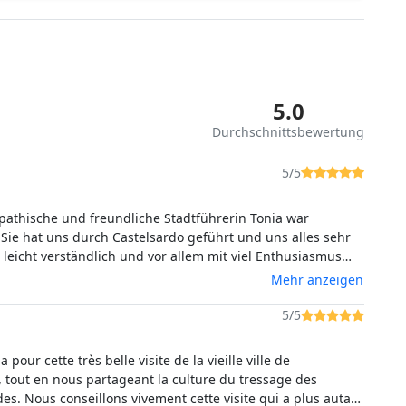
5.0
Durchschnittsbewertung
5/5
athische und freundliche Stadtführerin Tonia war
. Sie hat uns durch Castelsardo geführt und uns alles sehr
, leicht verständlich und vor allem mit viel Enthusiasmus
erklärt. Die kleine praktische Einführung in die
Mehr anzeigen
rei hat uns viel Spaß bereitet und uns neugierig auf einen
eren Workshop gemacht. Alles zusammen ein wirklich tolles
5/5
s wir gerne weiterempfehlen werden.
 pour cette très belle visite de la vieille ville de
, tout en nous partageant la culture du tressage des
es. Nous conseillons vivement cette visite qui a plus autant