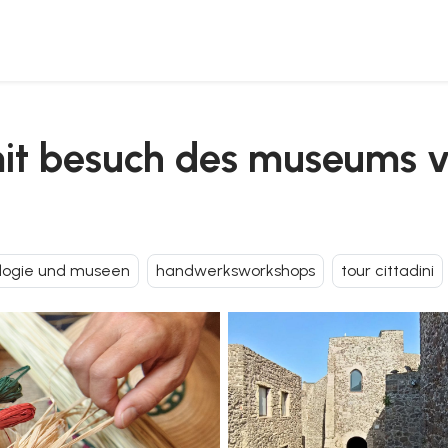
eccio und werkstatt
mit besuch des museums v
logie und museen
handwerksworkshops
tour cittadini