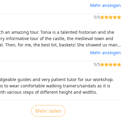
t de 5 ans qu'à nous. Vous pouvez y aller les yeux fermés !
Mehr anzeigen
5/5
ch an amazing tour. Tonia is a talented historian and she
ry informative tour of the castle, the medieval town and
howed us many
ocally made baskets, and explained their uses. Then, we
Mehr anzeigen
 to make a tiny one using local materials. Tonia is also a
The time flew by and I am delighted with
5/5
tion! Thank you, Tonia, for such a fun afternoon.
dgeable guides and very patient tutor for our workshop.
is to wear comfortable walking trainers/sandals as it is
with various steps of different height and widths.
Mehr laden