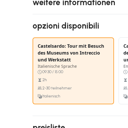
weitere informationen
opzioni disponibili
Castelsardo: Tour mit Besuch
C
des Museums von Intreccio
d
und Werkstatt
u
Italienische Sprache
En
09:30 / 15:00
2h
2-30 teilnehmer
Italienisch
preisliste