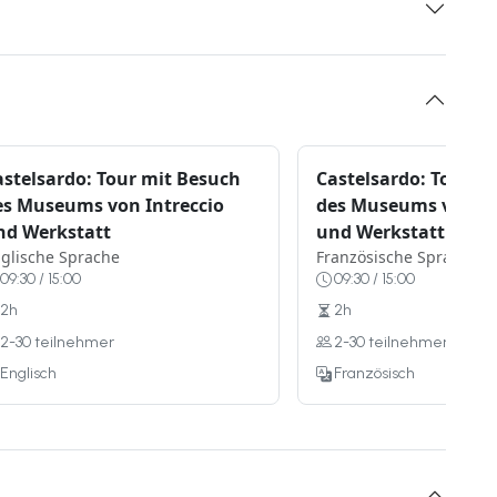
astelsardo: Tour mit Besuch
Castelsardo: Tour m
es Museums von Intreccio
des Museums von In
nd Werkstatt
und Werkstatt
glische Sprache
Französische Sprache
09:30 / 15:00
09:30 / 15:00
2h
2h
2-30 teilnehmer
2-30 teilnehmer
Englisch
Französisch