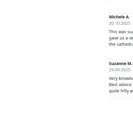
à notre peti
Michele A.
20.10.2025
This was su
gave us a ve
the cathedral. Then, for me, the best bit, baskets! She s
different l
were invited
great basket maker teacher! 
Suzanne M.
my tiny crea
29.09.2025
Very knowle
Best advice 
quite hilly 