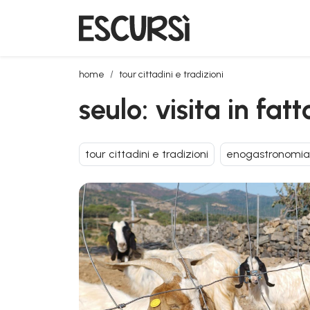
seulo: visita in fattoria con degustazione
home
tour cittadini e tradizioni
seulo: visita in fa
tour cittadini e tradizioni
enogastronomia