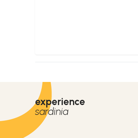
experience
sardinia