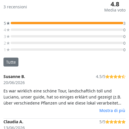
4.8
3
recensioni
Media voto
5★
3
4★
0
3★
0
2★
0
1★
0
Tutte
Susanne B.
4.5/5
20/06/2026
Es war wirklich eine schöne Tour, landschaftlich toll und
Luciano, unser guide, hat so einiges erklärt und gezeigt (z.B.
über verschiedene Pflanzen und wie diese lokal verarbeitet
werden). Die Tour war ursprünglich für 6 Stunden angesetzt,
Mostra di più
ging dann aber nur 4 Stunden - insbesondere, weil es außer
uns beiden keine weiteren Teilnehmenden gab und weil es
Claudia A.
5/5
doch recht heiß war, so dass für uns 4 Stunden absolut
13/06/2026