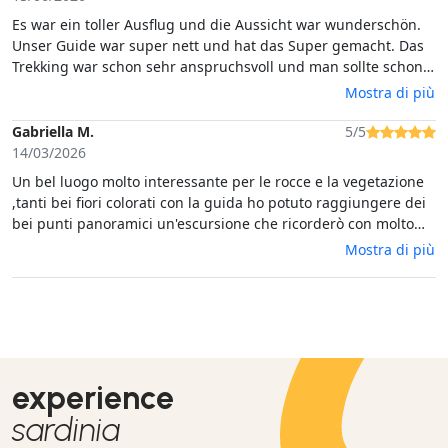
ausreichend waren. Ein gewisser Fitnessgrad ist für die Tour
Es war ein toller Ausflug und die Aussicht war wunderschön.
durchaus hilfreich.
Unser Guide war super nett und hat das Super gemacht. Das
Trekking war schon sehr anspruchsvoll und man sollte schon
gewöhnt sein in der Hitze zu laufen und Fit sein. Wir können
Mostra di più
aber den Ausflug sehr empfehlen und es hat sich trotz den
Strapazen sehr gelohnt.
Gabriella M.
5/5
14/03/2026
Un bel luogo molto interessante per le rocce e la vegetazione
,tanti bei fiori colorati con la guida ho potuto raggiungere dei
bei punti panoramici un'escursione che ricorderò con molto
piacere
Mostra di più
experience
sardinia