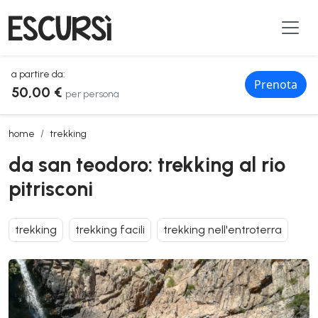
a partire da:
Prenota
50,00 €
per persona
da san teodoro: trekking al rio pitrisconi
home
trekking
da san teodoro: trekking al rio
pitrisconi
trekking
trekking facili
trekking nell'entroterra