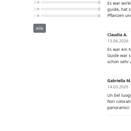
3★
0
Es war wirkl
2★
0
guide, hat s
Pflanzen un
1★
0
ursprünglic
insbesonder
Alle
gab und wei
Claudia A.
ausreichend
13.06.2026
hilfreich.
Es war ein 
Guide war s
schon sehr 
Hitze zu la
empfehlen u
Gabriella M
14.03.2026
Un bel luogo
fiori colora
panoramici 