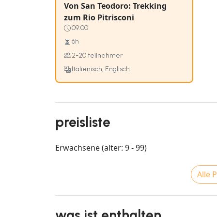
Von San Teodoro: Trekking
zum Rio Pitrisconi
09:00
6h
2-20 teilnehmer
Italienisch, Englisch
preisliste
Erwachsene (alter: 9 - 99)
Alle 
was ist enthalten