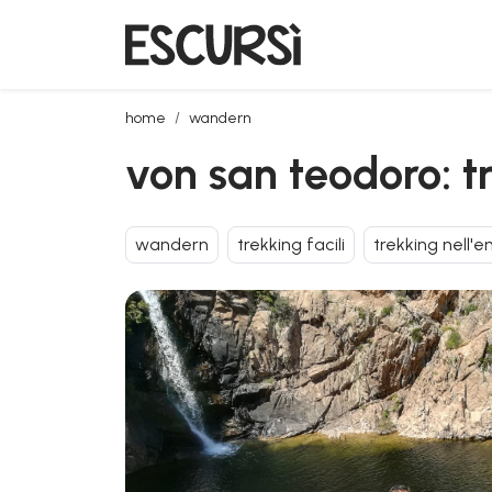
von san teodoro: trekking zum rio pitrisconi
home
wandern
von san teodoro: tr
wandern
trekking facili
trekking nell'e