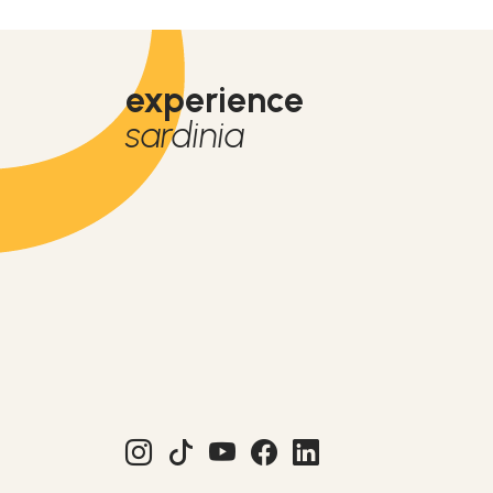
experience
sardinia