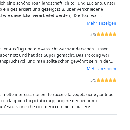
ich eine schöne Tour, landschaftlich toll und Luciano, unser
o einiges erklärt und gezeigt (z.B. über verschiedene
d wie diese lokal verarbeitet werden). Die Tour war
h für 6 Stunden angesetzt, ging dann aber nur 4 Stunden -
Mehr anzeigen
e, weil es außer uns beiden keine weiteren Teilnehmenden
l es doch recht heiß war, so dass für uns 4 Stunden absolut
5/5
 waren. Ein gewisser Fitnessgrad ist für die Tour durchaus
toller Ausflug und die Aussicht war wunderschön. Unser
uper nett und hat das Super gemacht. Das Trekking war
anspruchsvoll und man sollte schon gewöhnt sein in der
ufen und Fit sein. Wir können aber den Ausflug sehr
Mehr anzeigen
nd es hat sich trotz den Strapazen sehr gelohnt.
.
5/5
 molto interessante per le rocce e la vegetazione ,tanti bei
ti con la guida ho potuto raggiungere dei bei punti
un'escursione che ricorderò con molto piacere