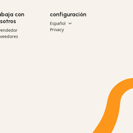
abaja con
configuración
sotros
Privacy
vendedor
oveedores