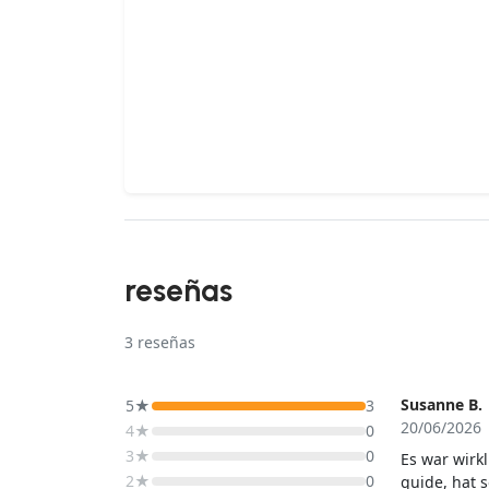
reseñas
3
reseñas
Susanne B.
5★
3
20/06/2026
4★
0
3★
0
Es war wirkl
2★
0
guide, hat s