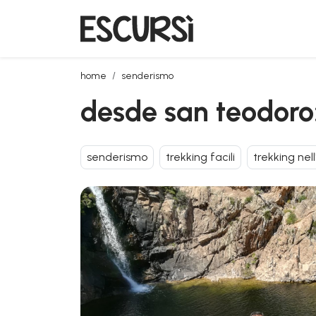
desde san teodoro: trekking al río pitrisconi
home
senderismo
desde san teodoro: 
senderismo
trekking facili
trekking nel