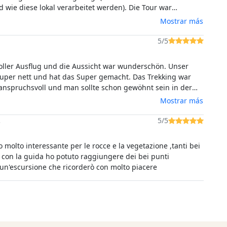
d wie diese lokal verarbeitet werden). Die Tour war
h für 6 Stunden angesetzt, ging dann aber nur 4 Stunden -
Mostrar más
e, weil es außer uns beiden keine weiteren Teilnehmenden
l es doch recht heiß war, so dass für uns 4 Stunden absolut
5/5
 waren. Ein gewisser Fitnessgrad ist für die Tour durchaus
toller Ausflug und die Aussicht war wunderschön. Unser
uper nett und hat das Super gemacht. Das Trekking war
anspruchsvoll und man sollte schon gewöhnt sein in der
ufen und Fit sein. Wir können aber den Ausflug sehr
Mostrar más
nd es hat sich trotz den Strapazen sehr gelohnt.
.
5/5
 molto interessante per le rocce e la vegetazione ,tanti bei
ti con la guida ho potuto raggiungere dei bei punti
un'escursione che ricorderò con molto piacere