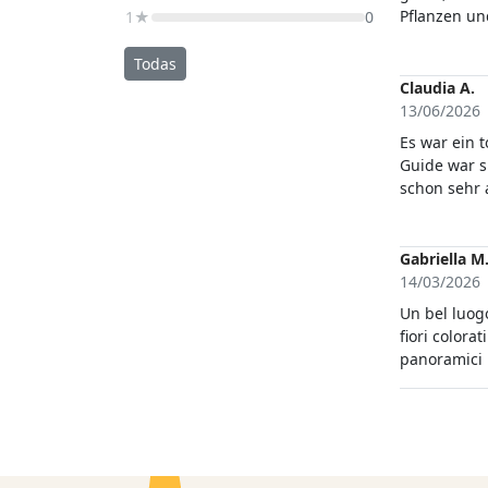
Pflanzen un
1★
0
ursprünglic
insbesonder
Todas
gab und wei
Claudia A.
ausreichend
13/06/2026
hilfreich.
Es war ein 
Guide war s
schon sehr 
Hitze zu la
empfehlen u
Gabriella M
14/03/2026
Un bel luogo
fiori colora
panoramici 