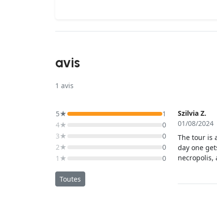
avis
1
avis
Szilvia Z.
5★
1
01/08/2024
4★
0
3★
0
The tour is 
2★
0
day one gets
necropolis,
1★
0
Sardinia. A
array food f
Toutes
the local w
brilliant. S
feel at hom