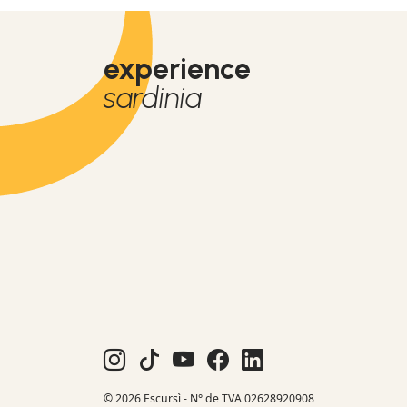
experience
sardinia
© 2026 Escursì - N° de TVA 02628920908