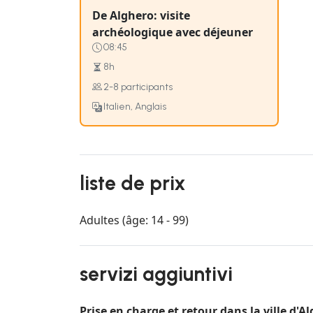
De Alghero: visite
archéologique avec déjeuner
08:45
8h
2-8 participants
Italien, Anglais
liste de prix
Adultes (âge: 14 - 99)
servizi aggiuntivi
Prise en charge et retour dans la ville d'A