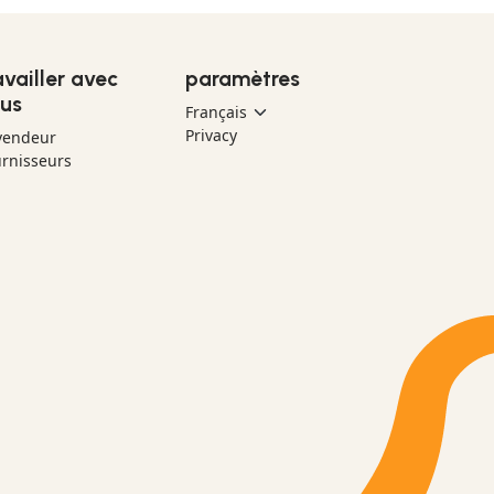
availler avec
paramètres
us
Privacy
vendeur
rnisseurs