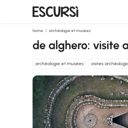
de alghero: visite archéologique avec déjeuner
home
archéologie et musées
de alghero: visite
archéologie et musées
visites archéolog