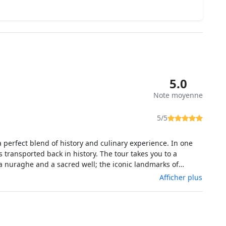
5.0
Note moyenne
5/5
a perfect blend of history and culinary experience. In one
 transported back in history. The tour takes you to a
 a nuraghe and a sacred well; the iconic landmarks of
nd this is topped by a lunch made of fresh farm produce. An
Afficher plus
or lovers of meat as well as vegetarians. And not to mention
ine and crisp water from the local well. Our guide was
he gave us a insight into the life on the island, and made us
e.