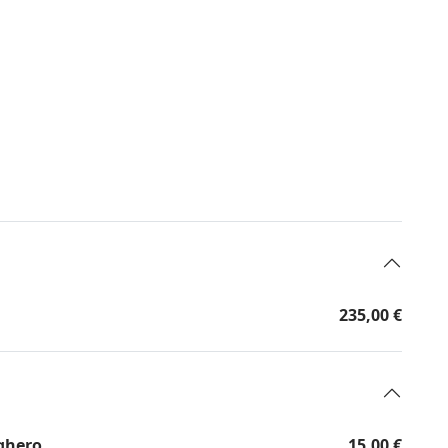
235,00 €
lghero
15,00 €