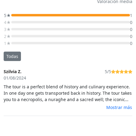
Valoración media
5★
1
4★
0
3★
0
2★
0
1★
0
Todas
Szilvia Z.
5/5
01/08/2024
The tour is a perfect blend of history and culinary experience.
In one day one gets transported back in history. The tour takes
you to a necropolis, a nuraghe and a sacred well; the iconic
landmarks of Sardinia. And this is topped by a lunch made of
Mostrar más
fresh farm produce. An array food for lovers of meat as well as
vegetarians. And not to mention the local wine and crisp water
from the local well. Our guide was brilliant. She gave us a
insight into the life on the island, and made us feel at home.