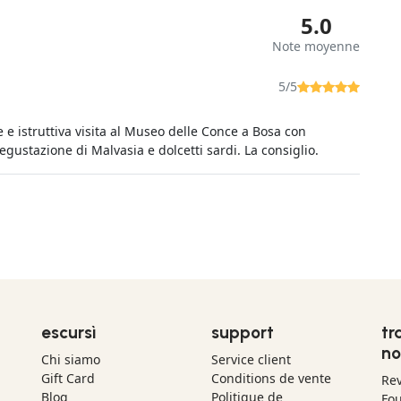
5.0
Note moyenne
5/5
 e istruttiva visita al Museo delle Conce a Bosa con
gustazione di Malvasia e dolcetti sardi. La consiglio.
escursì
support
tr
no
Chi siamo
Service client
Gift Card
Conditions de vente
Re
Blog
Politique de
Fou