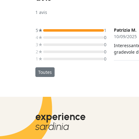
1
avis
Patrizia M.
5★
1
10/09/2025
4★
0
3★
0
Interessante
2★
0
gradevole de
1★
0
Toutes
experience
sardinia