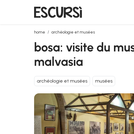
bosa: visite du musée des tanneurs avec dégustati
home
archéologie et musées
bosa: visite du mu
malvasia
archéologie et musées
musées