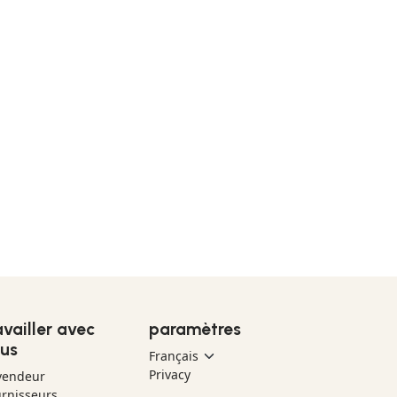
availler avec
paramètres
us
Privacy
vendeur
rnisseurs