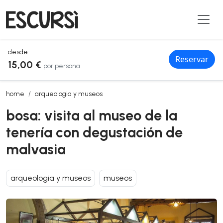
desde:
Reservar
15,00 €
por persona
bosa: visita al museo de la tenería con degustación de malvasia
home
arqueologia y museos
bosa: visita al museo de la
tenería con degustación de
malvasia
arqueologia y museos
museos