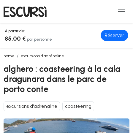
À partir de:
Réserver
85,00 €
par personne
alghero : coasteering à la cala dragunara dans le parc de porto cont
home
excursions d'adrénaline
alghero : coasteering à la cala
dragunara dans le parc de
porto conte
excursions d'adrénaline
coasteering