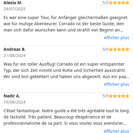
Alexia M.
5/5
24/07/2025
Es war eine super Tour, für Anfänger gleichermaßen geeignet
wie für mutige Abenteurer. Corrado ist der beste Guide, den
man sich dafür wünschen kann und strahlt von Beginn an
Erfahrung, Sicherheit und Ruhe aus. Absolut empfehlenswert!
Afficher plus
Andreas B.
5/5
21/08/2024
Was für ein toller Ausflug! Corrado ist ein super entspannter
Typ, der sich Zeit nimmt und Ruhe und Sicherheit ausstrahlt.
Wir sind bisl geklettert und haben uns abgeseilt. Aus ein paar
Metern Höhe ins Wasser springen ist unglaublich. Unbedingt
Afficher plus
empfehlenswert auch mit 13 jährigem Sohn.
Nadir A.
5/5
16/08/2024
C’était fantastique. Notre guide a été très agréable tout le long
de l’activité. Très patient. Beaucoup d’expérience et de
professionnalisme de sa part. Si vous voulez vous aventurer
dans les grottes et les falaises de la Sardaigne, foncez !
Afficher plus