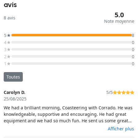
avis
5.0
8
avis
Note moyenne
5★
8
4★
0
3★
0
2★
0
1★
0
Toutes
Carolyn D.
5/5
25/08/2025
We had a brilliant morning, Coasteering with Corrado. He was
knowledgeable, supportive and encouraging. He had great
equipment and we had so much fun. He sent us some great
photos after the trip. I would definitely recommend this trip.
Afficher plus
Thank you so much.