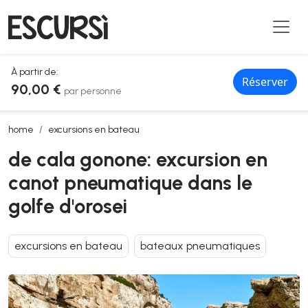
À partir de:
Réserver
90,00 €
par personne
de cala gonone: excursion en canot pneumatique dans le golfe d'oro
home
excursions en bateau
de cala gonone: excursion en
canot pneumatique dans le
golfe d'orosei
excursions en bateau
bateaux pneumatiques