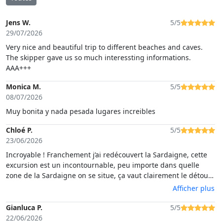
Jens W.
5/5
29/07/2026
Very nice and beautiful trip to different beaches and caves.
The skipper gave us so much interessting informations.
AAA+++
Monica M.
5/5
08/07/2026
Muy bonita y nada pesada lugares increibles
Chloé P.
5/5
23/06/2026
Incroyable ! Franchement j’ai redécouvert la Sardaigne, cette
excursion est un incontournable, peu importe dans quelle
zone de la Sardaigne on se situe, ça vaut clairement le détour.
Impressionnant. Magnifique. On en a eu plein les yeux ! Et
Afficher plus
l’excursion était très bien organisée, c’était parfait. Merci
infiniment.
Gianluca P.
5/5
22/06/2026