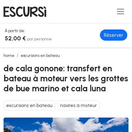
À partir de:
Réserver
52,00 €
par personne
de cala gonone: transfert en bateau à moteur vers les grottes de b
home
excursions en bateau
de cala gonone: transfert en
bateau à moteur vers les grottes
de bue marino et cala luna
excursions en bateau
navires à moteur