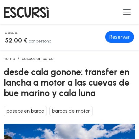
desde:
Reservar
52,00 €
por persona
desde cala gonone: transfer en lancha a motor a las cuevas de bue 
home
paseos en barco
desde cala gonone: transfer en
lancha a motor a las cuevas de
bue marino y cala luna
paseos en barco
barcos de motor