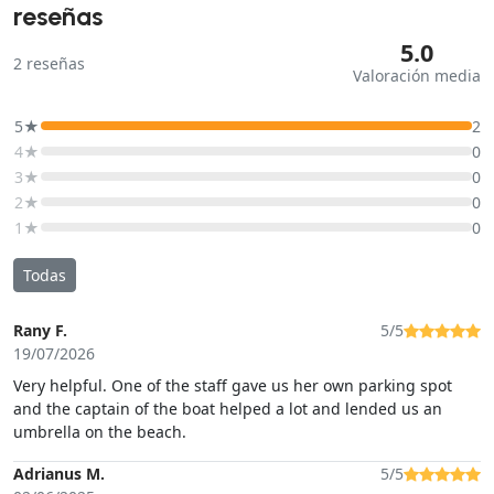
reseñas
5.0
2
reseñas
Valoración media
5★
2
4★
0
3★
0
2★
0
1★
0
Todas
Rany F.
5/5
19/07/2026
Very helpful. One of the staff gave us her own parking spot
and the captain of the boat helped a lot and lended us an
umbrella on the beach.
Adrianus M.
5/5