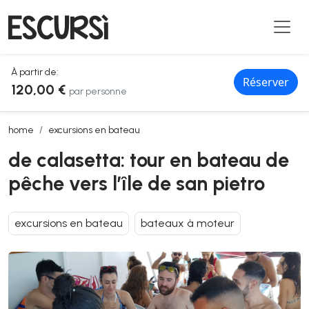
À partir de:
Réserver
120,00 €
par personne
de calasetta: tour en bateau de pêche vers l’île de san pietro
home
excursions en bateau
de calasetta: tour en bateau de
pêche vers l’île de san pietro
excursions en bateau
bateaux à moteur