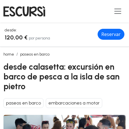
desde:
Reservar
120,00 €
por persona
desde calasetta: excursión en barco de pesca a la isla de san pietro
home
paseos en barco
desde calasetta: excursión en
barco de pesca a la isla de san
pietro
paseos en barco
embarcaciones a motor