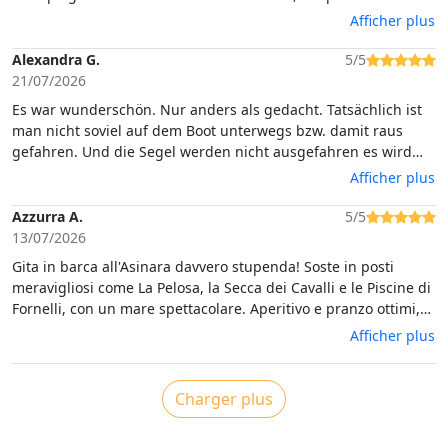
tantissimi affettati e formaggi locali, un pranzo da sogno e, sul
Afficher plus
finire, dal racconto della sua stessa storia. È stato un piacere
incontrare una persona così gentile. Buona vita Maurizio e
Alexandra G.
5/5
grazie per questa meravigliosa giornata che non
21/07/2026
dimenticheremo facilmente!
Es war wunderschön. Nur anders als gedacht. Tatsächlich ist
man nicht soviel auf dem Boot unterwegs bzw. damit raus
gefahren. Und die Segel werden nicht ausgefahren es wird
nur mit Motor betrieben. Wir waren zu neunt (mit einem
Afficher plus
kleinen Kind) und es war schon beim Essen extrem beengt.
Der erste stop auf der Insel um ein Gefängnis zu besuchen
Azzurra A.
5/5
war jetzt nicht unser Fall, schade auch das wir eine Stunde da
13/07/2026
waren. Auch war die Tour nur 6 Stunden nicht 7 Stunden 😔
Gita in barca all'Asinara davvero stupenda! Soste in posti
das Essen war fantastisch.
meravigliosi come La Pelosa, la Secca dei Cavalli e le Piscine di
Fornelli, con un mare spettacolare. Aperitivo e pranzo ottimi,
tutto buonissimo. Un grazie speciale a Maurizio,
Afficher plus
simpaticissimo e sempre disponibile: durante i bagni ci ha
fornito maschere e materassini. Esperienza super consigliata!
Charger plus