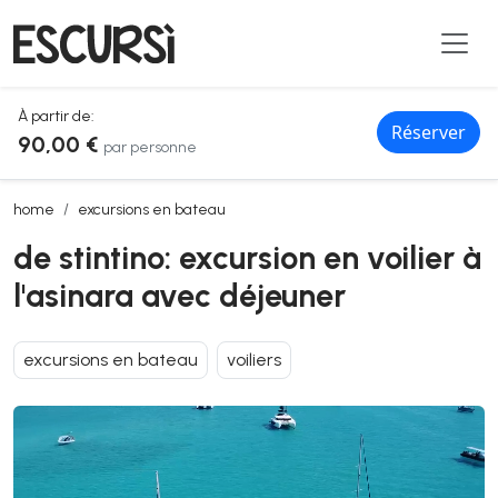
À partir de:
Réserver
90,00 €
par personne
de stintino: excursion en voilier à l'asinara avec déjeuner
home
excursions en bateau
de stintino: excursion en voilier à
l'asinara avec déjeuner
excursions en bateau
voiliers