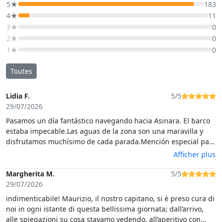
5★
183
4★
11
3★
0
2★
0
1★
0
Toutes
Lidia F.
5/5
29/07/2026
Pasamos un día fantástico navegando hacia Asinara. El barco
estaba impecable.Las aguas de la zona son una maravilla y
disfrutamos muchísimo de cada parada.​Mención especial para
Giorgio, el capitán: fantástico, simpático, gran conversador y
Afficher plus
excelente cocinero. Nos explicaba todo con detalle y nos hizo
sentir como en casa. El resto del grupo también fue genial; la
Margherita M.
5/5
mayoría eran de Florencia y, aunque yo era la única española,
29/07/2026
lo entendía todo muy bien .Recomiendo esta experiencia.
indimenticabile! Maurizio, il nostro capitano, si è preso cura di
Grazie mille!
noi in ogni istante di questa bellissima giornata; dall’arrivo,
alle spiegazioni su cosa stavamo vedendo, all’aperitivo con