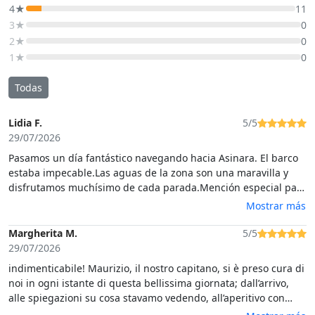
4★
11
3★
0
2★
0
1★
0
Todas
Lidia F.
5/5
29/07/2026
Pasamos un día fantástico navegando hacia Asinara. El barco
estaba impecable.Las aguas de la zona son una maravilla y
disfrutamos muchísimo de cada parada.​Mención especial para
Giorgio, el capitán: fantástico, simpático, gran conversador y
Mostrar más
excelente cocinero. Nos explicaba todo con detalle y nos hizo
sentir como en casa. El resto del grupo también fue genial; la
Margherita M.
5/5
mayoría eran de Florencia y, aunque yo era la única española,
29/07/2026
lo entendía todo muy bien .Recomiendo esta experiencia.
indimenticabile! Maurizio, il nostro capitano, si è preso cura di
Grazie mille!
noi in ogni istante di questa bellissima giornata; dall’arrivo,
alle spiegazioni su cosa stavamo vedendo, all’aperitivo con
tantissimi affettati e formaggi locali, un pranzo da sogno e, sul