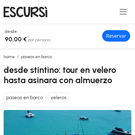
desde:
Reservar
90,00 €
por persona
desde stintino: tour en velero hasta asinara con almuerzo
home
paseos en barco
desde stintino: tour en velero
hasta asinara con almuerzo
paseos en barco
veleros