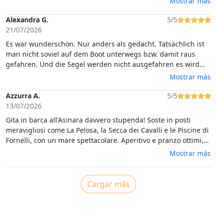
Mostrar más
finire, dal racconto della sua stessa storia. È stato un piacere
incontrare una persona così gentile. Buona vita Maurizio e
Alexandra G.
5/5
grazie per questa meravigliosa giornata che non
21/07/2026
dimenticheremo facilmente!
Es war wunderschön. Nur anders als gedacht. Tatsächlich ist
man nicht soviel auf dem Boot unterwegs bzw. damit raus
gefahren. Und die Segel werden nicht ausgefahren es wird
nur mit Motor betrieben. Wir waren zu neunt (mit einem
Mostrar más
kleinen Kind) und es war schon beim Essen extrem beengt.
Der erste stop auf der Insel um ein Gefängnis zu besuchen
Azzurra A.
5/5
war jetzt nicht unser Fall, schade auch das wir eine Stunde da
13/07/2026
waren. Auch war die Tour nur 6 Stunden nicht 7 Stunden 😔
Gita in barca all'Asinara davvero stupenda! Soste in posti
das Essen war fantastisch.
meravigliosi come La Pelosa, la Secca dei Cavalli e le Piscine di
Fornelli, con un mare spettacolare. Aperitivo e pranzo ottimi,
tutto buonissimo. Un grazie speciale a Maurizio,
Mostrar más
simpaticissimo e sempre disponibile: durante i bagni ci ha
fornito maschere e materassini. Esperienza super consigliata!
Cargar más