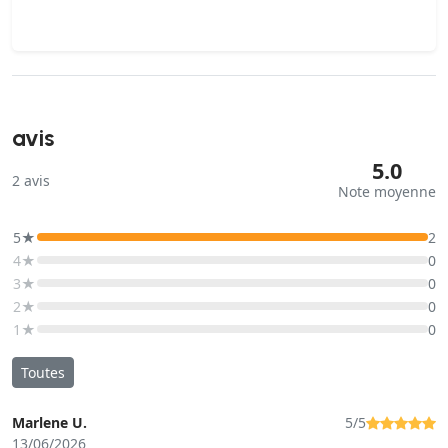
avis
5.0
2
avis
Note moyenne
5★
2
4★
0
3★
0
2★
0
1★
0
Toutes
Marlene U.
5/5
13/06/2026