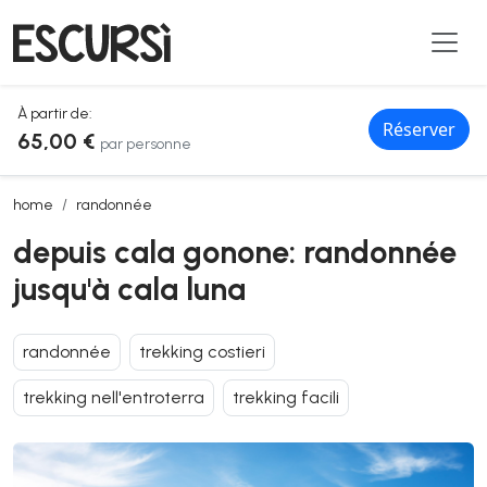
À partir de:
Réserver
65,00 €
par personne
depuis cala gonone: randonnée jusqu'à cala luna
home
randonnée
depuis cala gonone: randonnée
jusqu'à cala luna
randonnée
trekking costieri
trekking nell'entroterra
trekking facili