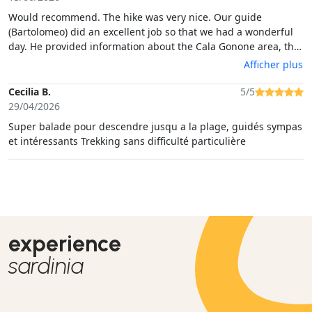
Would recommend. The hike was very nice. Our guide
(Bartolomeo) did an excellent job so that we had a wonderful
day. He provided information about the Cala Gonone area, the
path we were hiking etc. The hike back up was fine too, paced
Afficher plus
well and with stops in the shade. We were lucky to be the only
guests on our tour, so there was no issue worrying about
Cecilia B.
5/5
different levels of fitness within the group. There was enough
29/04/2026
time to spend at the beach which is a mix of sand and stones.
Super balade pour descendre jusqu a la plage, guidés sympas
The water is amazing
et intéressants Trekking sans difficulté particulière
experience
sardinia