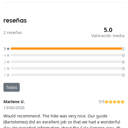
reseñas
5.0
2
reseñas
Valoración media
5★
2
4★
0
3★
0
2★
0
1★
0
Todas
Marlene U.
5/5
13/06/2026
Would recommend. The hike was very nice. Our guide
(Bartolomeo) did an excellent job so that we had a wonderful
day. He provided information about the Cala Gonone area, the