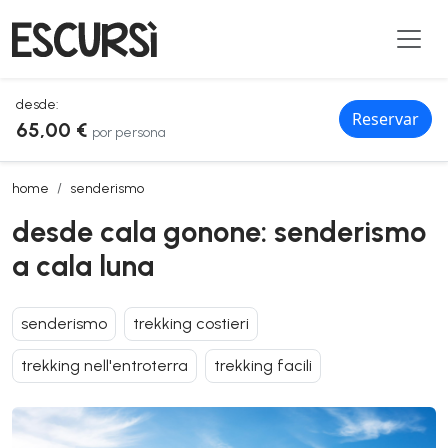
desde:
Reservar
65,00 €
por persona
desde cala gonone: senderismo a cala luna
home
senderismo
desde cala gonone: senderismo
a cala luna
senderismo
trekking costieri
trekking nell'entroterra
trekking facili