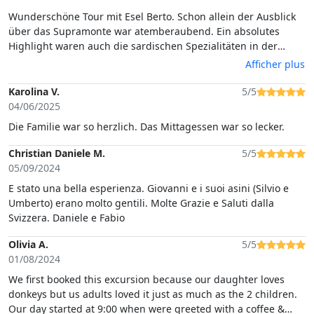
Wunderschöne Tour mit Esel Berto. Schon allein der Ausblick
über das Supramonte war atemberaubend. Ein absolutes
Highlight waren auch die sardischen Spezialitäten in der
Schäferhütte sowie der Besuch der kleinen, versteckten
Afficher plus
Tropfsteinhöhle. Die Tour ist sehr empfehlenswert!
Karolina V.
5/5
04/06/2025
Die Familie war so herzlich. Das Mittagessen war so lecker.
Christian Daniele M.
5/5
05/09/2024
E stato una bella esperienza. Giovanni e i suoi asini (Silvio e
Umberto) erano molto gentili. Molte Grazie e Saluti dalla
Svizzera. Daniele e Fabio
Olivia A.
5/5
01/08/2024
We first booked this excursion because our daughter loves
donkeys but us adults loved it just as much as the 2 children.
Our day started at 9:00 when were greeted with a coffee &