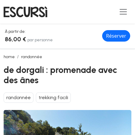
À partir de:
Réserver
86,00 €
par personne
de dorgali : promenade avec des ânes
home
randonnée
de dorgali : promenade avec
des ânes
randonnée
trekking facili