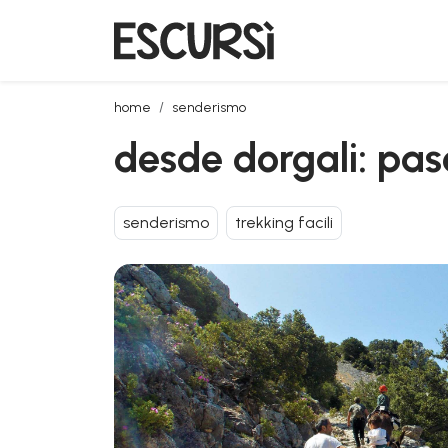
desde dorgali: paseo con burritos
home
senderismo
desde dorgali: pas
senderismo
trekking facili