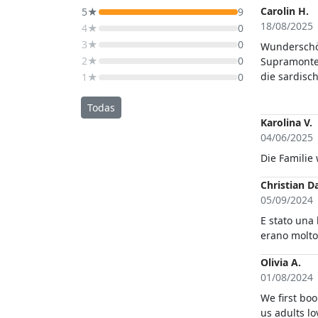
Carolin H.
5★
9
18/08/2025
4★
0
3★
0
Wunderschön
2★
0
Supramonte
die sardisc
1★
0
kleinen, ve
Todas
Karolina V.
04/06/2025
Die Familie 
Christian D
05/09/2024
E stato una 
Olivia A.
01/08/2024
We first bo
us adults lo