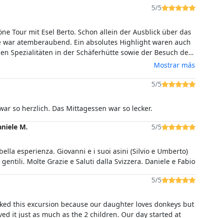
5/5
e Tour mit Esel Berto. Schon allein der Ausblick über das
 war atemberaubend. Ein absolutes Highlight waren auch
hen Spezialitäten in der Schäferhütte sowie der Besuch der
rsteckten Tropfsteinhöhle. Die Tour ist sehr empfehlenswert!
Mostrar más
5/5
war so herzlich. Das Mittagessen war so lecker.
aniele M.
5/5
bella esperienza. Giovanni e i suoi asini (Silvio e Umberto)
erano molto gentili. Molte Grazie e Saluti dalla Svizzera. Daniele e Fabio
5/5
oked this excursion because our daughter loves donkeys but
ved it just as much as the 2 children. Our day started at