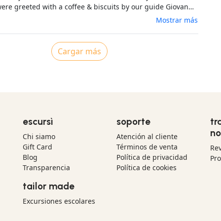
ere greeted with a coffee & biscuits by our guide Giovanni
 From there, we were driven to the start of the trek where
Mostrar más
 through the trees into the rocky Sardinian mountains. We
he way to explore a cave, ancient ruins, the view over the
 before descending to a Cuile where were served
Cargar más
etizers.
escursì
soporte
tr
no
Chi siamo
Atención al cliente
Gift Card
Términos de venta
Re
Blog
Política de privacidad
Pr
Transparencia
Política de cookies
tailor made
Excursiones escolares