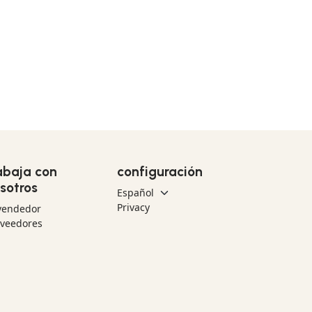
abaja con
configuración
sotros
Privacy
vendedor
oveedores