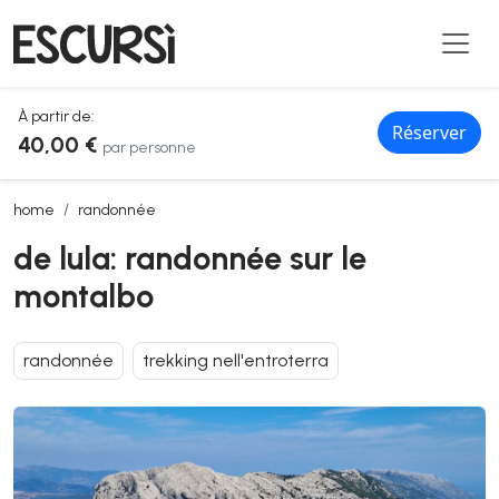
À partir de:
Réserver
40,00 €
par personne
de lula: randonnée sur le montalbo
home
randonnée
de lula: randonnée sur le
montalbo
randonnée
trekking nell'entroterra