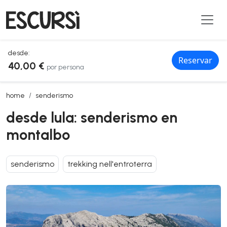
desde:
Reservar
40,00 €
por persona
desde lula: senderismo en montalbo
home
senderismo
desde lula: senderismo en
montalbo
senderismo
trekking nell'entroterra